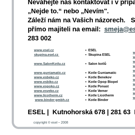
Neváhejte nás kontaktovat i v přípa
„Nejde to.“ nebo „Nevím".
Záleží nám na Vašich názorech. 
přímo majiteli na email:
smeja@es
283 002
www.esel.cz
•
ESEL
w
skupina.esel.cz
•
Skupina ESEL
w
w
www.SalonKotlu.cz
•
Salon kotlů
w
w
www.guntamatic.cz
•
Kotle
Guntamatic
w
www.esbeko.cz
•
Kotle
Benekov
w
www.esbiko.cz
•
Kotle Opop Biopel
w
www.espoko.cz
•
Kotle Ponast
w
www.esveko.cz
•
Kotle Verner
w
www.licotherm.cz
•
Kotle Licotherm
w
www.binder-gmbh.cz
•
Kotle Binder
ESEL | Kutnohorská 678 | 281 63 
copyright © esel – 2008