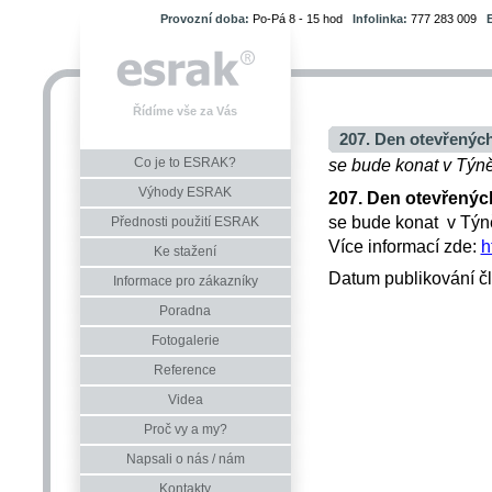
Provozní doba:
Po-Pá 8 - 15 hod
Infolinka:
777 283 009
Řídíme vše za Vás
207. Den otevřených
Co je to ESRAK?
se bude konat v Týně
Výhody ESRAK
207. Den otevřenýc
se bude konat v Tý
Přednosti použití ESRAK
Více informací zde:
h
Ke stažení
Datum publikování č
Informace pro zákazníky
Poradna
Fotogalerie
Reference
Videa
Proč vy a my?
Napsali o nás / nám
Kontakty