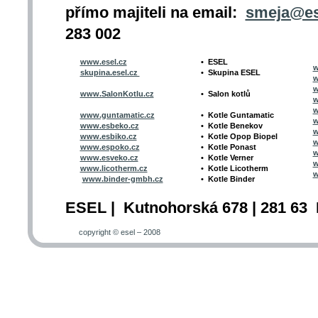
přímo majiteli na email:
smeja@es
283 002
www.esel.cz
•
ESEL
w
skupina.esel.cz
•
Skupina ESEL
w
w
www.SalonKotlu.cz
•
Salon kotlů
w
w
www.guntamatic.cz
•
Kotle
Guntamatic
w
www.esbeko.cz
•
Kotle
Benekov
w
www.esbiko.cz
•
Kotle Opop Biopel
w
www.espoko.cz
•
Kotle Ponast
w
www.esveko.cz
•
Kotle Verner
w
www.licotherm.cz
•
Kotle Licotherm
w
www.binder-gmbh.cz
•
Kotle Binder
ESEL | Kutnohorská 678 | 281 63 
copyright © esel – 2008