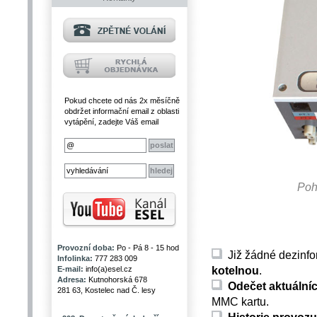
Pokud chcete od nás 2x měsíčně
obdržet informační email z oblasti
vytápění, zadejte Váš email
Poh
Provozní doba:
Po - Pá 8 - 15 hod
Již žádné dezinfo
Infolinka:
777 283 009
kotelnou
.
E-mail:
info(a)esel.cz
Adresa:
Kutnohorská 678
Odečet aktuální
281 63, Kostelec nad Č. lesy
MMC kartu.
Historie provozu 