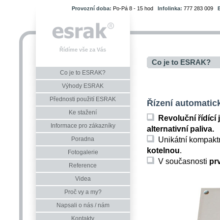
Provozní doba:
Po-Pá 8 - 15 hod
Infolinka:
777 283 009
Řídíme vše za Vás
Co je to ESRAK?
Co je to ESRAK?
Výhody ESRAK
Přednosti použití ESRAK
Řízení automatic
Ke stažení
Revoluční řídící j
Informace pro zákazníky
alternativní paliva.
Unikátní kompaktní
Poradna
kotelnou
.
Fotogalerie
V současnosti
prv
Reference
Videa
Proč vy a my?
Napsali o nás / nám
Kontakty